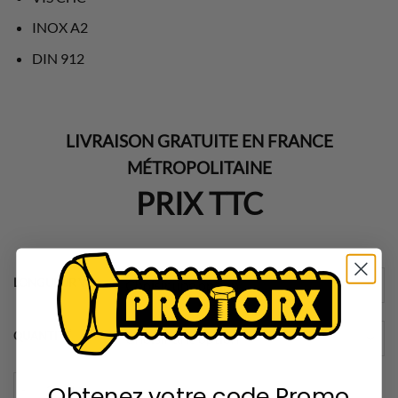
prix :
6,95€
INOX A2
à
DIN 912
11,50€
LIVRAISON GRATUITE EN FRANCE
MÉTROPOLITAINE
PRIX TTC
LONGUEUR VIS
QUANTITÉ
quantité de Vis à Tête Cylindrique Six Pans Creux Acier Inoxydable A2
Obtenez votre code Promo