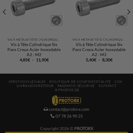
souhaits
souhaits
VIS À MÉTAUX TÊTE CYLINDRIQUE SIX PANS CREUX INOX A2 : DIN 912
VIS À MÉTAUX TÊTE CYLINDRIQUE SIX PANS CREUX INOX A2 : DIN 912
Vis à Tête Cylindrique Six
Vis à Tête Cylindrique Six
Pans Creux Acier Inoxydable
Pans Creux Acier Inoxydable
A2 : M2
A2 : M3
Plage
Plage
4,85
€
–
11,90
€
5,40
€
–
8,30
€
de
de
prix :
prix :
4,85€
5,40€
à
à
11,90€
8,30€
MENTIONS LÉGALES
POLITIQUE DE CONFIDENTIALITÉ
CGV
LIVRAISON/RETOUR
PAIEMENT SÉCURISÉ
CONTACT
À PROPOS DE
contact@protorx.com
07 78 26 90 25
Copyright 2026 ©
PROTORX