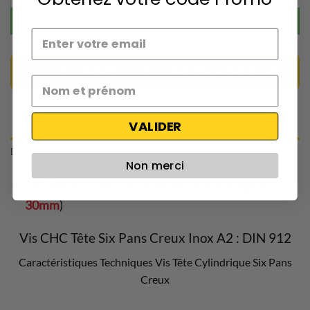
AJOUTER AU PANIER
VALIDER
DESCRIPTION
Non merci
FILETAGE
: (Tige Entièrement Filetée
jusqu’à
30mm
)
Vis CHC Tête Six Pans Creux Inox A2 : DIN 912
Caractéristiques Techniques Vis Tête Cylindrique Six Pans
Creux